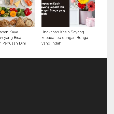
kanan Kaya
Ungkapan Kasih Sayang
an yang Bisa
kepada Ibu dengan Bunga
 Penuaan Dini
yang Indah