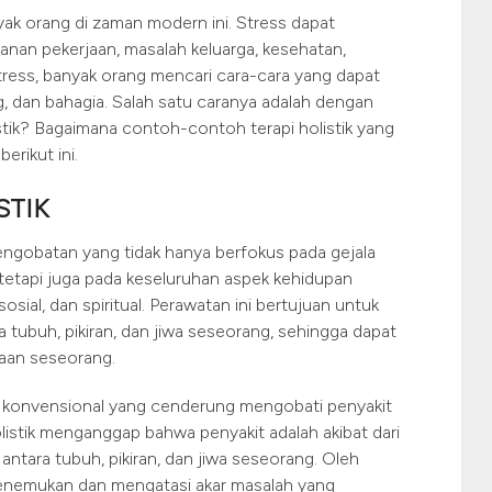
yak orang di zaman modern ini. Stress dapat
kanan pekerjaan, masalah keluarga, kesehatan,
stress, banyak orang mencari cara-cara yang dapat
, dan bahagia. Salah satu caranya adalah dengan
listik? Bagaimana contoh-contoh terapi holistik yang
rikut ini.
STIK
engobatan yang tidak hanya berfokus pada gejala
 tetapi juga pada keseluruhan aspek kehidupan
sosial, dan spiritual. Perawatan ini bertujuan untuk
tubuh, pikiran, dan jiwa seseorang, sehingga dapat
raan seseorang.
n konvensional yang cenderung mengobati penyakit
olistik menganggap bahwa penyakit adalah akibat dari
ntara tubuh, pikiran, dan jiwa seseorang. Oleh
 menemukan dan mengatasi akar masalah yang