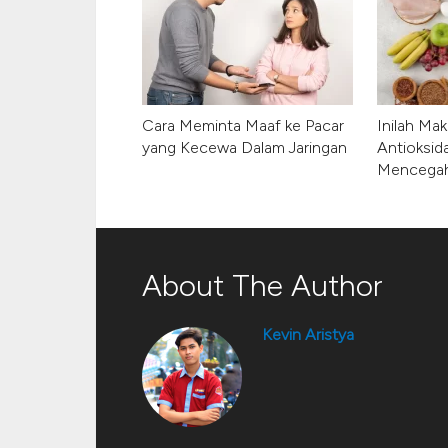
Cara Meminta Maaf ke Pacar
Inilah Ma
yang Kecewa Dalam Jaringan
Antioksid
Mencegah
About The Author
Kevin Aristya