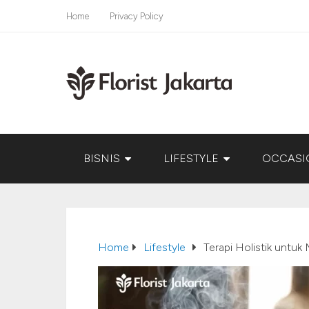
Home
Privacy Policy
BISNIS
LIFESTYLE
OCCASI
Home
Lifestyle
Terapi Holistik untuk