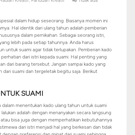
Hadiah Kreatif
,
Panduan Kreatif
Tidak ada
pesial dalam hidup seseorang. Biasanya momen ini
mya. Hal identik dari ulang tahun adalah pemberian
ususnya dalam pernikahan. Sebagai seorang istri,
yang lebih pada setiap tahunnya. Anda harus
n untuk suami agar tidak terlupakan. Pemberian kado
perhatian dari istri kepada suami. Hal penting yang
an dari barang tersebut. Jangan sampai kado yang
dari suami dan tergeletak begitu saja. Berikut
UNTUK SUAMI
 dalam menentukan kado ulang tahun untuk suami
 lalukan adalah dengan menanyakan secara langsung
 atau bisa juga dengan memperhatikan kebutuhannya
timewa dari istri menjadi hal yang berkesan dan tidak
t dengan preferensi dan minat dari suami sehingga