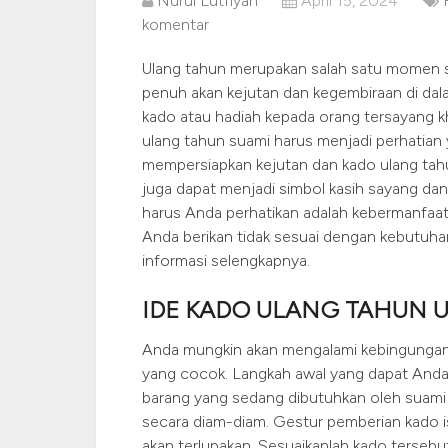
Nurul Lutfiyah
April 15, 2024
komentar
Ulang tahun merupakan salah satu momen s
penuh akan kejutan dan kegembiraan di dala
kado atau hadiah kepada orang tersayang kh
ulang tahun suami harus menjadi perhatian 
mempersiapkan kejutan dan kado ulang tahu
juga dapat menjadi simbol kasih sayang dan 
harus Anda perhatikan adalah kebermanfaat
Anda berikan tidak sesuai dengan kebutuhan 
informasi selengkapnya.
IDE KADO ULANG TAHUN 
Anda mungkin akan mengalami kebingungan
yang cocok. Langkah awal yang dapat Anda
barang yang sedang dibutuhkan oleh suami
secara diam-diam. Gestur pemberian kado is
akan terlupakan. Sesuaikanlah kado tersebu