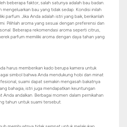
leh beberapa faktor, salah satunya adalah bau badan.
mengeluarkan bau yang tidak sedap. Kondisi inilah
parfum. Jika Anda adalah istri yang baik, berikanlah
i. Pilihlah aroma yang sesuai dengan preferensi dan
onal. Beberapa rekomendasi aroma seperti citrus,
an merek parfum memiliki aroma dengan daya tahan yang
Anda harus memberikan kado berupa kamera untuk
bagai simbol bahwa Anda mendukung hobi dan minat
rofesional, suami dapat semakin mengasah bakatnya
yang bahagia, istri juga mendapatkan keuntungan
apat Anda andalkan. Berbagai momen dalam pernikahan
ang tahun untuk suami tersebut.
enuh membuatnya tidak sempat untuk melakukan