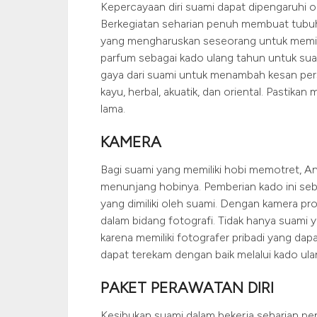
Kepercayaan diri suami dapat dipengaruhi o
Berkegiatan seharian penuh membuat tubuh 
yang mengharuskan seseorang untuk memiliki 
parfum sebagai kado ulang tahun untuk suam
gaya dari suami untuk menambah kesan pers
kayu, herbal, akuatik, dan oriental. Pastik
lama.
KAMERA
Bagi suami yang memiliki hobi memotret, 
menunjang hobinya. Pemberian kado ini se
yang dimiliki oleh suami. Dengan kamera p
dalam bidang fotografi. Tidak hanya suami 
karena memiliki fotografer pribadi yang d
dapat terekam dengan baik melalui kado ul
PAKET PERAWATAN DIRI
Kesibukan suami dalam bekerja seharian p