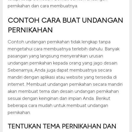
pernikahan dan cara membuatnya.
CONTOH CARA BUAT UNDANGAN
PERNIKAHAN
Contoh undangan pernikahan tidak lengkap tanpa
mengetahui cara membuatnya terlebih dahulu. Banyak
pasangan yang langsung menyerahkan urusan
undangan pernikahan kepada orang yang jago desain.
Sebenarnya, Anda juga dapat membuatnya secara
mandiri dengan aplikasi atau website yang tersedia di
internet. Membuat undangan pernikahan secara mandiri
akan membuat tema dan desain undangan pernikahan
sesuai dengan keinginan dan impian Anda. Berikut
beberapa cara mudah untuk membuat undangan
pernikahan.
TENTUKAN TEMA PERNIKAHAN DAN