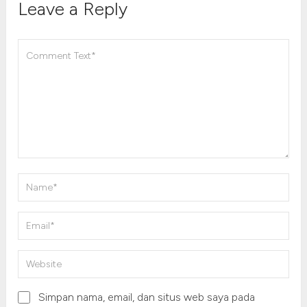
Leave a Reply
Simpan nama, email, dan situs web saya pada