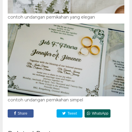
contoh undangan pernikahan yang elegan
contoh undangan pernikahan simpel
Share
Tweet
WhatsApp