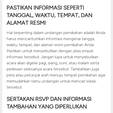
PASTIKAN INFORMASI SEPERTI
TANGGAL, WAKTU, TEMPAT, DAN
ALAMAT RESMI
Hal terpenting dalam undangan pernikahan adalah Anda
harus mencantumkan informasi mengenai tangga,
waktu, tempat, dan alamat resmi pernikahan Anda.
Pastikan untuk menyebutkan dengan jelas empat
informasi tersebut. Jangan lupa untuk menyebutkan
acara akan digelar pagi, siang, sore, atau malam serta
perkiraan selesainya acara tersebut. Tambahkan juga
peta atau petunjuk arah menuju tempat pernikahan agar
memudahkan tamu undangan untuk mencari lokasi
tersebut.
SERTAKAN RSVP DAN INFORMASI
TAMBAHAN YANG DIPERLUKAN