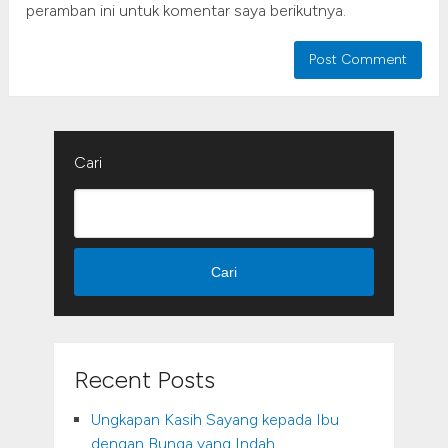
peramban ini untuk komentar saya berikutnya.
Cari
Cari
Recent Posts
Ungkapan Kasih Sayang kepada Ibu
dengan Bunga yang Indah