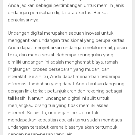
Anda jadikan sebagai pertimbangan untuk memilih jenis
undangan pernikahan digital atau kertas. Berikut
penjelasannya.
Undangan digital merupakan sebuah inovasi untuk
menggantikan undangan tradisional yang berupa kertas.
Anda dapat menyebarkan undangan melalui email, pesan
teks, dan media sosial. Beberapa keunggulan yang
dimiliki undangan ini adalah menghemat biaya, ramah
lingkungan, proses persebaran yang mudah, dan
interaktif. Selain itu, Anda dapat menambah beberapa
informasi tambahan yang dapat Anda tautkan langsung
dengan link terkait petunjuk arah dan rekening sebagai
tali kasih. Namun, undangan digital ini sulit untuk
menjangkau orang tua yang tidak memiliki akses
internet. Selain itu, undangan ini sulit untuk
mendapatkan kepastian apakah tamu sudah membaca
undangan tersebut karena biasanya akan tertumpuk
dengan pesan-pesan yang lain.