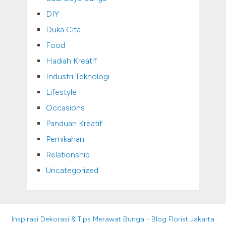
DIY
Duka Cita
Food
Hadiah Kreatif
Industri Teknologi
Lifestyle
Occasions
Panduan Kreatif
Pernikahan
Relationship
Uncategorized
Inspirasi Dekorasi & Tips Merawat Bunga - Blog Florist Jakarta