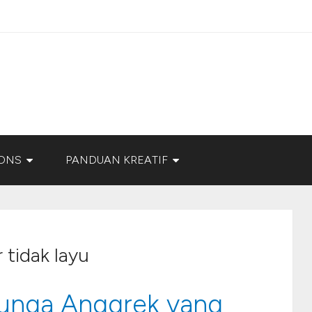
ONS
PANDUAN KREATIF
tidak layu
unga Anggrek yang