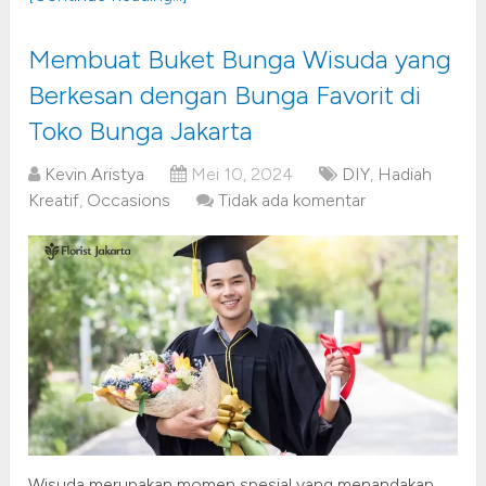
Membuat Buket Bunga Wisuda yang
Berkesan dengan Bunga Favorit di
Toko Bunga Jakarta
Kevin Aristya
Mei 10, 2024
DIY
,
Hadiah
Kreatif
,
Occasions
Tidak ada komentar
Wisuda merupakan momen spesial yang menandakan